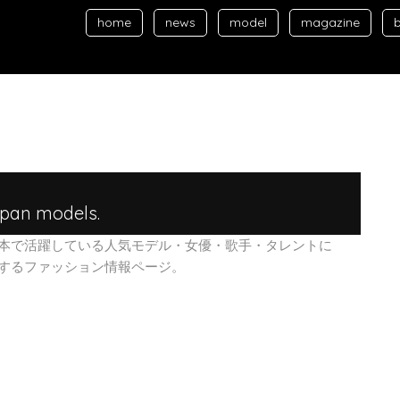
home
news
model
magazine
apan models.
本で活躍している人気モデル・女優・歌手・タレントに
するファッション情報ページ。