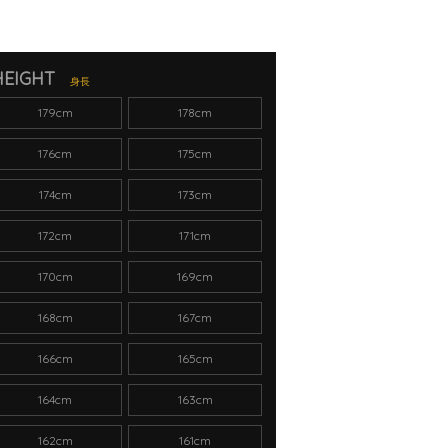
HEIGHT
身長
179cm
178cm
176cm
175cm
174cm
173cm
172cm
171cm
170cm
169cm
168cm
167cm
166cm
165cm
164cm
163cm
162cm
161cm