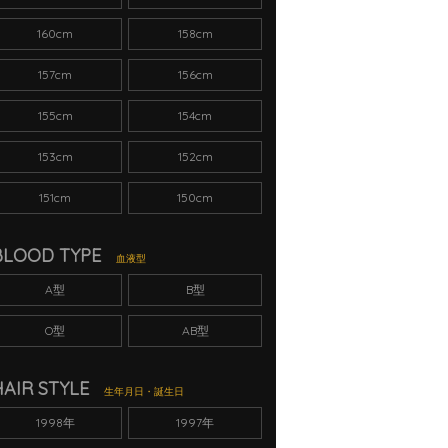
160cm
158cm
157cm
156cm
155cm
154cm
153cm
152cm
151cm
150cm
BLOOD TYPE
血液型
A型
B型
O型
AB型
HAIR STYLE
生年月日・誕生日
1998年
1997年