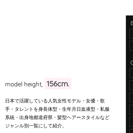
156cm.
model height,
日本で活躍している人気女性モデル・女優・歌
手・タレントを身長体型・生年月日血液型・私服
系統・出身地都道府県・髪型ヘアースタイルなど
ジャンル別一覧にして紹介。