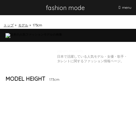
HOME
fashion mode
menu
NEWS
ニ
トップ
»
モデル
»
173cm
MODEL
MAGAZIN
BRAND
japan models.
日本で活躍している人気モデル・女優・歌手・
タレントに関するファッション情報ページ。
MODEL HEIGHT
173cm