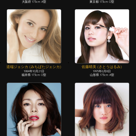
大阪府 173cm A型
東京都 173cm O型
道端ジェシカ (みちばたジェシカ)
佐藤晴美 (さとうはるみ)
1984年10月21日
1995年6月8日
福井県 173cm O型
山形県 173cm A型