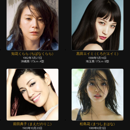
知花くらら (ちばなくらら)
黒田エイミ (くろだエイミ)
1982年3月27日
1988年5月14日
沖縄県 173cm A型
埼玉県 173cm B型
前田典子 (まえだのりこ)
松島花 (まつしまはな)
1965年10月20日
1989年8月5日